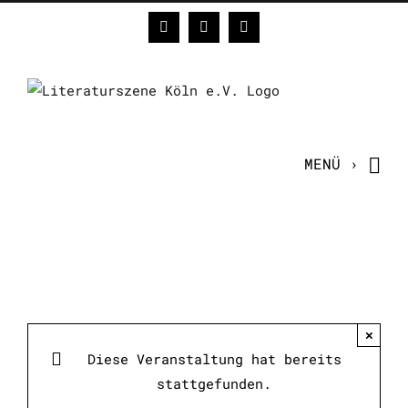
Zum
Facebook
Instagram
E-
Inhalt
Mail
springen
×
Diese Veranstaltung hat bereits
stattgefunden.