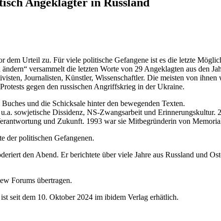
tisch Angeklagter in Russland
r dem Urteil zu. Für viele politische Gefangene ist es die letzte Mögli
ändern“ versammelt die letzten Worte von 29 Angeklagten aus den Jah
visten, Journalisten, Künstler, Wissenschaftler. Die meisten von ih
Protests gegen den russischen Angriffskrieg in der Ukraine.
s Buches und die Schicksale hinter den bewegenden Texten.
d u.a. sowjetische Dissidenz, NS-Zwangsarbeit und Erinnerungskultur. 2
, Verantwortung und Zukunft. 1993 war sie Mitbegründerin von Memoria
rte der politischen Gefangenen.
deriert den Abend. Er berichtete über viele Jahre aus Russland und Os
ew Forums übertragen.
t seit dem 10. Oktober 2024 im ibidem Verlag erhätlich.