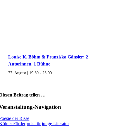
Louise K. Böhm & Franziska Gänsler: 2
Autorinnen, 1 Bühne
22. August | 19:30
-
23:00
Diesen Beitrag teilen …
Facebook
X
WhatsApp
Pinterest
E-
Veranstaltung-Navigation
Mail
Poesie der Risse
Kölner Förderpreis für junge Literatur