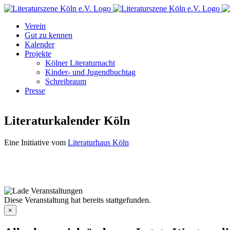
Zum
Facebook
Instagram
E-
Inhalt
Mail
Verein
springen
Gut zu kennen
Kalender
Projekte
Kölner Literaturnacht
Kinder- und Jugendbuchtag
Schreibraum
Presse
Literaturkalender Köln
Eine Initiative vom
Literaturhaus Köln
Diese Veranstaltung hat bereits stattgefunden.
×