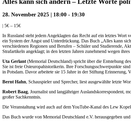
Alles kann sich ändern – Letzte Worte poli
28. November 2025 | 18:00
-
19:30
|
5€ – 15€
In Russland steht jedem Angeklagten das Recht auf ein letztes Wort vo
ein System der Angst und Unterdrückung. Das Buch „Alles kann sich 
verschiedenen Regionen und Berufen – Schüler und Studierende, Akti
Strafartikeln angeklagt; in den letzten Jahren zunehmend wegen ihres 
Uta Gerlant
(Memorial Deutschland) spricht über die Entstehung de
Sie ist freie Osteuropahistorikerin. Ihre Forschungsschwerpunkte sin
in Potsdam. Davor arbeitete sie 15 Jahre in der Stiftung Erinnerung
Bernt Hahn
, Schauspieler und Sprecher, liest ausgewählte letzte Wo
Robert Baag
, Journalist und langjähriger Auslandskorrespondent, mo
großer Sachkenntnis.
Die Veranstaltung wird auch auf dem YouTube-Kanal des Lew Kopel
Das Buch wurde von Memorial Deutschland e.V. herausgegeben und is