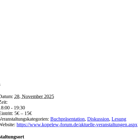
s
Datum:
28. November 2025
Zeit:
18:00 - 19:30
Eintritt:
5€ – 15€
Veranstaltungskategorien:
Buchpräsentation
,
Diskussion
,
Lesung
Website:
https://www.kopelew-forum.de/aktuelle-veranstaltungen.aspx
taltungsort