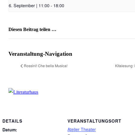
6. September | 11:00
-
18:00
Diesen Beitrag teilen …
Facebook
X
WhatsApp
Pinterest
E-
Mail
Veranstaltung-Navigation
Rossini! Che bella Musica!
Kitalesung:
DETAILS
VERANSTALTUNGSORT
Atelier Theater
Datum: