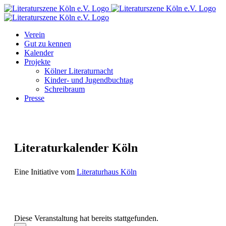
Zum
Facebook
Instagram
E-
Inhalt
Mail
springen
Verein
Gut zu kennen
Kalender
Projekte
Kölner Literaturnacht
Kinder- und Jugendbuchtag
Schreibraum
Presse
Literaturkalender Köln
Eine Initiative vom
Literaturhaus Köln
Diese Veranstaltung hat bereits stattgefunden.