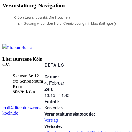
Mail
Veranstaltung-Navigation
Son Lewandowski: Die Routinen
Ein Gesang wider den Neid. Comiclesung mit Max Baitinger
Literaturszene Köln
e.V.
DETAILS
Steinstraße 12
Datum:
c/o Schreibraum
4. Februar
Köln
Zeit:
50676 Köln
13:15 - 14:45
Eintritt:
Kostenlos
mail@literaturszene-
koeln.de
Veranstaltungskategorie:
Vortrag
Website: