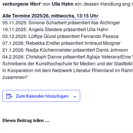
verborgene Wort
“
von
Ulla Hahn
ein, dessen Handlung eng m
Alle Termine 2025/26, mittwochs, 13:15 Uhr
05.11.2025: Simone Scharbert präsentiert Ilse Aichinger
19.11.2025: Angela Steidele präsentiert Ulla Hahn
03.12.2025: Lütfiye Güzel präsentiert Fernando Pessoa
07.1.2026: Rebekka Endler präsentiert Irmtraud Morgner
21.1.2026: Nadja Küchenmeister präsentiert Denis Johnson
04.2.2026: Christoph Danne präsentiert Aglaja VeteranyiEine 
Schreibens der Kunsthochschule für Medien und der Stadtbibl
In Kooperation mit dem Netzwerk Literatur Rheinland im Rahme
zusammen!“
Zum Kalender hinzufügen
Diesen Beitrag teilen …
Facebook
X
WhatsApp
Pinterest
E-