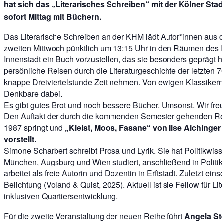
hat sich das „Literarisches Schreiben“ mit der Kölner S
sofort Mittag mit Büchern.
Das Literarische Schreiben an der KHM lädt Autor*innen aus 
zweiten Mittwoch pünktlich um 13:15 Uhr in den Räumen des In
Innenstadt ein Buch vorzustellen, das sie besonders geprägt h
persönliche Reisen durch die Literaturgeschichte der letzten 7
knappe Dreiviertelstunde Zeit nehmen. Von ewigen Klassikern 
Denkbare dabei.
Es gibt gutes Brot und noch bessere Bücher. Umsonst. Wir freu
Den Auftakt der durch die kommenden Semester gehenden R
1987 springt und
„Kleist, Moos, Fasane“ von Ilse Aichinge
vorstellt.
Simone Scharbert schreibt Prosa und Lyrik. Sie hat Politikwiss
München, Augsburg und Wien studiert, anschließend in Politik
arbeitet als freie Autorin und Dozentin in Erftstadt. Zuletzt e
Belichtung (Voland & Quist, 2025). Aktuell ist sie Fellow für 
inklusiven Quartiersentwicklung.
Für die zweite Veranstaltung der neuen Reihe führt
Angela St