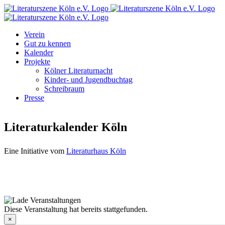
Zum
Facebook
Instagram
E-
Inhalt
Mail
springen
Verein
Gut zu kennen
Kalender
Projekte
Kölner Literaturnacht
Kinder- und Jugendbuchtag
Schreibraum
Presse
Literaturkalender Köln
Eine Initiative vom
Literaturhaus Köln
Diese Veranstaltung hat bereits stattgefunden.
×