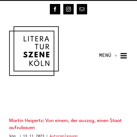
Zum
Facebook
Instagram
E-
Inhalt
Mail
springen
Martin Heipertz: Von einem, der auszog, einen Staat
aufzubauen
Von
|
13.11.2023
|
Autorenlesung