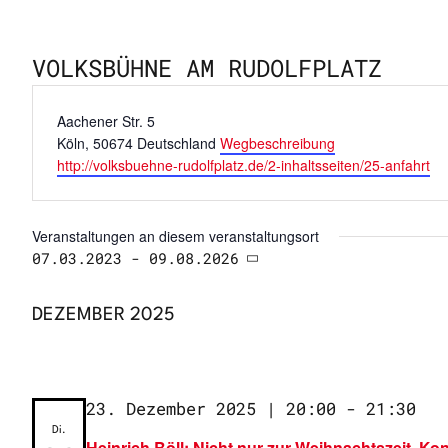
VOLKSBÜHNE AM RUDOLFPLATZ
Adresse
Aachener Str. 5
Köln
,
50674
Deutschland
Wegbeschreibung
Webseite
http://volksbuehne-rudolfplatz.de/2-inhaltsseiten/25-anfahrt
Veranstaltungen an diesem veranstaltungsort
07.03.2023
 - 
09.08.2026
Datum
wählen.
DEZEMBER 2025
Wie
23. Dezember 2025 | 20:00
-
21:30
Di.
Heinrich Böll: Nicht nur zur Weihnachtszeit. Ko