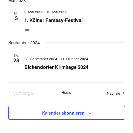
Mai 2023
3. Mai 2023
-
13. Mai 2023
MI.
3
1. Kölner Fantasy-Festival
10€
September 2024
SA.
28. September 2024
-
11. Oktober 2024
28
Bickendorfer Krimitage 2024
Vorherige
Heute
Veranst
Nächste
Veranstaltungen
Kalender abonnieren