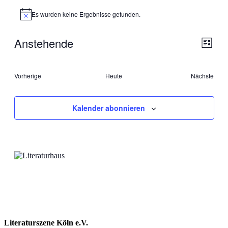
Es wurden keine Ergebnisse gefunden.
Hinweis
Anstehende
Ansic
Veran
Liste
Ansic
Navig
Datum
Navig
wählen.
Veranstaltungen
Vorherige
Heute
Nächste
Veransta
Kalender abonnieren
Literaturszene Köln e.V.