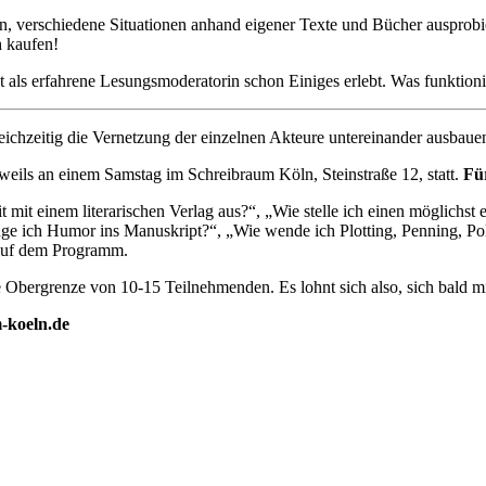
, verschiedene Situationen anhand eigener Texte und Bücher ausprobie
h kaufen!
at als erfahrene Lesungsmoderatorin schon Einiges erlebt. Was funktioni
eichzeitig die Vernetzung der einzelnen Akteure untereinander ausbauen 
eils an einem Samstag im Schreibraum Köln, Steinstraße 12, statt.
Für
 einem literarischen Verlag aus?“, „Wie stelle ich einen möglichst e
nge ich Humor ins Manuskript?“, „Wie wende ich Plotting, Penning, Poli
 auf dem Programm.
 Obergrenze von 10-15 Teilnehmenden. Es lohnt sich also, sich bald mi
-koeln.de