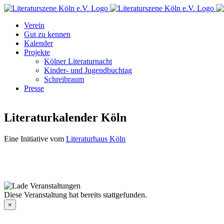
Zum
Facebook
Instagram
E-
Inhalt
Mail
Verein
springen
Gut zu kennen
Kalender
Projekte
Kölner Literaturnacht
Kinder- und Jugendbuchtag
Schreibraum
Presse
Literaturkalender Köln
Eine Initiative vom
Literaturhaus Köln
Diese Veranstaltung hat bereits stattgefunden.
×