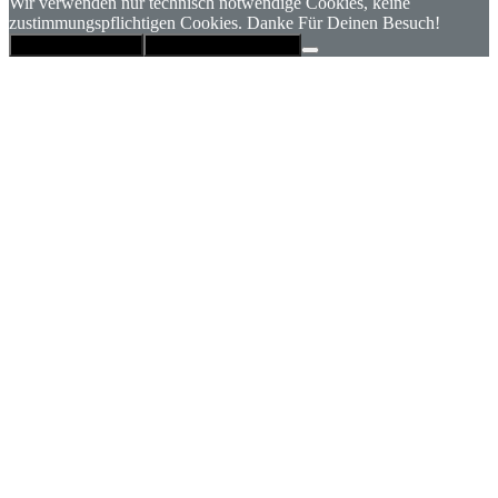
Wir verwenden nur technisch notwendige Cookies, keine
zustimmungspflichtigen Cookies. Danke Für Deinen Besuch!
Hinweis schließen
Datenschutzerklärung
Nach
oben