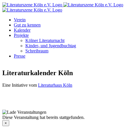
Zum
Facebook
Instagram
E-
Inhalt
Mail
springen
Verein
Gut zu kennen
Kalender
Projekte
Kölner Literaturnacht
Kinder- und Jugendbuchtag
Schreibraum
Presse
Literaturkalender Köln
Eine Initiative vom
Literaturhaus Köln
Diese Veranstaltung hat bereits stattgefunden.
×