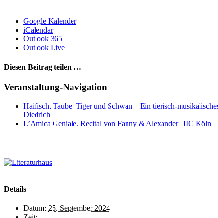
Google Kalender
iCalendar
Outlook 365
Outlook Live
Diesen Beitrag teilen …
Facebook
X
WhatsApp
Pinterest
E-
Veranstaltung-Navigation
Mail
Haifisch, Taube, Tiger und Schwan – Ein tierisch-musikalische
Diedrich
L’Amica Geniale. Recital von Fanny & Alexander | IIC Köln
Details
Datum:
25. September 2024
Zeit: