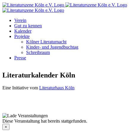
Zum
Facebook
Instagram
E-
Inhalt
Mail
springen
Verein
Gut zu kennen
Kalender
Projekte
Kölner Literaturnacht
Kinder- und Jugendbuchtag
Schreibraum
Presse
Literaturkalender Köln
Eine Initiative vom
Literaturhaus Köln
Diese Veranstaltung hat bereits stattgefunden.
×