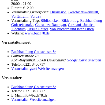
20:00 - 21:00
Eintritt:
€12,00
Veranstaltungskategorien:
Diskussion
,
Geschichtswerkstatt
,
Vorführung
,
Vortrag
Veranstaltung-Tags:
Bibliotheken
,
Bildvortrag
,
Buchhandlung
Goltsteinstraße
,
Constanza Baumgart
,
Germania Judaica
,
Judentum
,
Ursula Reuter
,
Von Büchern und ihren Orten
Website:
www.buch78.de
Veranstaltungsort
Buchhandlung Goltsteinstraße
Goltsteinstraße 78
Köln-Bayenthal
,
50968
Deutschland
Google Karte anzeigen
Telefon
0221 3400717
Veranstaltungsort-Website anzeigen
Veranstalter
Buchhandlung Goltsteinstraße
Telefon
0221 3400717
E-Mail
info@buch78.de
Veranstalter-Website anzeigen