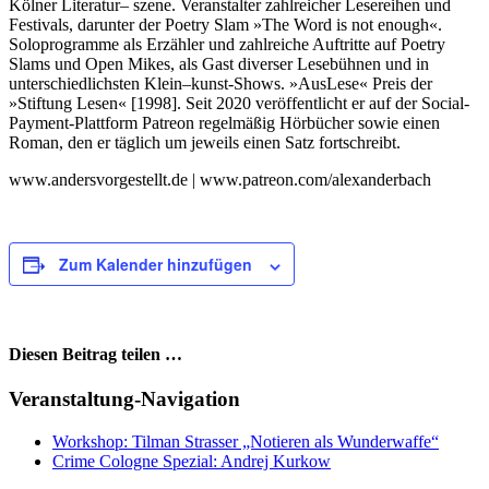
Kölner Literatur
–
szene. Veranstalter zahlreicher Lesereihen und
Festivals, darunter der Poetry Slam »The
Word is not enough«.
Soloprogramme als Erzähler und zahlreiche Auftritte auf Poetry
Slams und Open Mikes, als Gast diverser Lesebühnen und in
unterschiedlichsten Klein
–
kunst-Shows. »AusLese« Preis der
»Stiftung Lesen« [1998].
Seit 2020 veröffentlicht er auf der Social-
Payment-Plattform Patreon regelmäßig
Hörbücher sowie einen
Roman, den er täglich um jeweils einen Satz fortschreibt.
www.andersvorgestellt.de | www.patreon.com/alexanderbach
Zum Kalender hinzufügen
Diesen Beitrag teilen …
Facebook
X
WhatsApp
Pinterest
E-
Veranstaltung-Navigation
Mail
Workshop: Tilman Strasser „Notieren als Wunderwaffe“
Crime Cologne Spezial: Andrej Kurkow