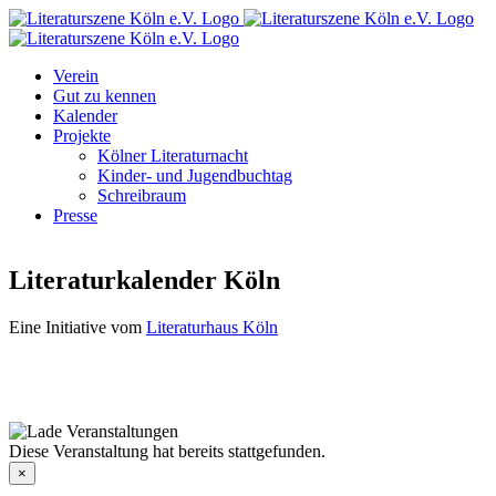
Zum
Facebook
Instagram
E-
Inhalt
Mail
springen
Verein
Gut zu kennen
Kalender
Projekte
Kölner Literaturnacht
Kinder- und Jugendbuchtag
Schreibraum
Presse
Literaturkalender Köln
Eine Initiative vom
Literaturhaus Köln
Diese Veranstaltung hat bereits stattgefunden.
×