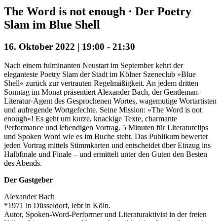
The Word is not enough · Der Poetry
Slam im Blue Shell
16. Oktober 2022 | 19:00
-
21:30
Nach einem fulminanten Neustart im September kehrt der
eleganteste Poetry Slam
der Stadt im Kölner Szeneclub »Blue
Shell« zurück zur vertrauten Regelmäßigkeit. An
jedem dritten
Sonntag im Monat präsentiert Alexander Bach, der Gentleman-
Literatur-
Agent
des
Gesprochenen
Wortes,
wagemutige
Wortartisten
und
aufregende
Wortgefechte. Seine Mission: »The Word is not
enough«! Es geht um kurze, knackige
Texte, charmante
Performance und lebendigen Vortrag. 5 Minuten für Literaturclips
und
Spoken Word wie es im Buche steht. Das Publikum bewertet
jeden Vortrag mittels
Stimmkarten und entscheidet über Einzug ins
Halbfinale und Finale – und ermittelt unter
den Guten den Besten
des Abends.
Der Gastgeber
Alexander Bach
*1971 in Düsseldorf, lebt in Köln.
Autor, Spoken-Word-Performer und Literaturaktivist in der freien