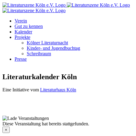
Zum
Facebook
Instagram
E-
Inhalt
Mail
springen
Verein
Gut zu kennen
Kalender
Projekte
Kölner Literaturnacht
Kinder- und Jugendbuchtag
Schreibraum
Presse
Literaturkalender Köln
Eine Initiative vom
Literaturhaus Köln
Diese Veranstaltung hat bereits stattgefunden.
×