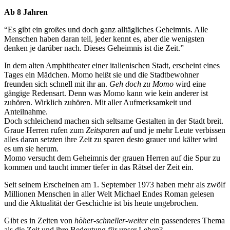
Ab 8 Jahren
“Es gibt ein großes und doch ganz alltägliches Geheimnis. Alle
Menschen haben daran teil, jeder kennt es, aber die wenigsten
denken je darüber nach. Dieses Geheimnis ist die Zeit.”
In dem alten Amphitheater einer italienischen Stadt, erscheint eines
Tages ein Mädchen. Momo heißt sie und die Stadtbewohner
freunden sich schnell mit ihr an.
Geh doch zu Momo
wird eine
gängige Redensart. Denn was Momo kann wie kein anderer ist
zuhören. Wirklich zuhören. Mit aller Aufmerksamkeit und
Anteilnahme.
Doch schleichend machen sich seltsame Gestalten in der Stadt breit.
Graue Herren rufen zum
Zeitsparen
auf und je mehr Leute verbissen
alles daran setzten ihre Zeit zu sparen desto grauer und kälter wird
es um sie herum.
Momo versucht dem Geheimnis der grauen Herren auf die Spur zu
kommen und taucht immer tiefer in das Rätsel der Zeit ein.
Seit seinem Erscheinen am 1. September 1973 haben mehr als zwölf
Millionen Menschen in aller Welt Michael Endes Roman gelesen
und die Aktualität der Geschichte ist bis heute ungebrochen.
Gibt es in Zeiten von
höher-schneller-weiter
ein passenderes Thema
als die Zeit und ihre Bedeutung für unser Leben?