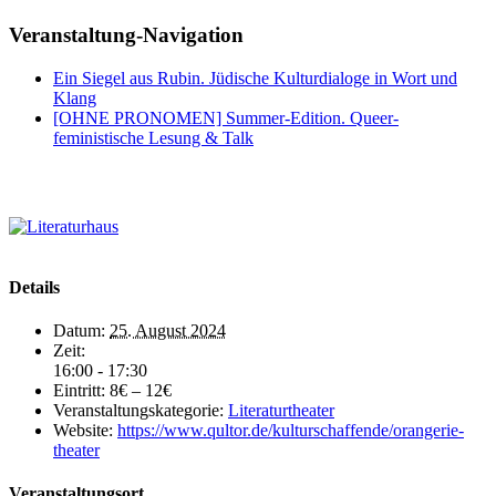
Facebook
X
WhatsApp
Pinterest
E-
Veranstaltung-Navigation
Mail
Ein Siegel aus Rubin. Jüdische Kulturdialoge in Wort und
Klang
[OHNE PRONOMEN] Summer-Edition. Queer-
feministische Lesung & Talk
Details
Datum:
25. August 2024
Zeit:
16:00 - 17:30
Eintritt:
8€ – 12€
Veranstaltungskategorie:
Literaturtheater
Website:
https://www.qultor.de/kulturschaffende/orangerie-
theater
Veranstaltungsort