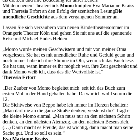
Mit dem neuen Theaterstück
Momo
knüpfen Eva Marianne Kraiss
und Theresia Erfort an den Erfolg der szenischen Lesung
Die
unendliche Geschichte
aus dem vergangenen Sommer an.
Lassen Sie sich verzaubern vom neuen Kindertheatersommer im
Orangerie Theater Köln und gehen Sie mit uns auf die spannende
Reise mit Michael Endes Helden.
„Momo wurde meinen Geschwistern und mir von meiner Oma
vorgelesen. Sie hat es mit unendlicher Ruhe und Geduld getan und
noch immer habe ich ihre Stimme im Ohr, wenn ich das Buch lese.
Sie hat uns, wann immer es ihr möglich war, ihre Zeit geschenkt und
dank Momo weiß ich, dass das die Wertvollste ist.“
Theresia Erfort
„Der Zauber von Momo begleitet mich, seit ich das Buch zum
ersten Mal in der Hand gehalten habe. Da war ich wohl so um die
12.
Die Sichtweise von Beppo habe ich immer im Herzen behalten:
„Man darf nie an die ganze Straße denken, verstehst du?“ fragt er
die kleine Momo einmal. „Man muss nur an den nächsten Schritt
denken, an den nächsten Atemzug, an den nächsten Besenstrich.
(…) Dann macht es Freude; das ist wichtig, dann macht man seine
Sache gut. Und so soll es sein.“
Eva Marianne Kraiss