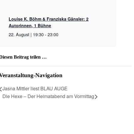
Louise K. Böhm & Franziska Gänsler: 2
Autorinnen, 1 Bühne
22. August | 19:30
-
23:00
Diesen Beitrag teilen …
Facebook
X
WhatsApp
Pinterest
E-
Mail
Veranstaltung-Navigation
Jasna Mittler liest BLAU AUGE
Die Hexe – Der Heimatabend am Vormittag