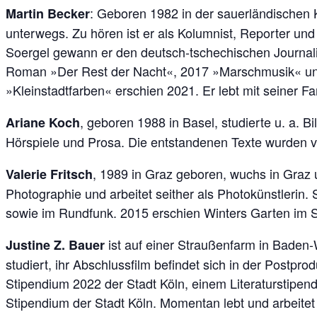
: Geboren 1982 in der sauerländischen Kl
Martin Becker
unterwegs. Zu hören ist er als Kolumnist, Reporter u
Soergel gewann er den deutsch-tschechischen Journali
Roman »Der Rest der Nacht«, 2017 »Marschmusik« und
»Kleinstadtfarben« erschien 2021. Er lebt mit seiner Fa
, geboren 1988 in Basel, studierte u. a. B
Ariane Koch
Hörspiele und Prosa. Die entstandenen Texte wurden v
, 1989 in Graz geboren, wuchs in Graz 
Valerie Fritsch
Photographie und arbeitet seither als Photokünstlerin. 
sowie im Rundfunk. 2015 erschien Winters Garten im S
ist auf einer Straußenfarm in Baden
Justine Z. Bauer
studiert, ihr Abschlussfilm befindet sich in der Postp
Stipendium 2022 der Stadt Köln, einem Literaturstip
Stipendium der Stadt Köln. Momentan lebt und arbeitet