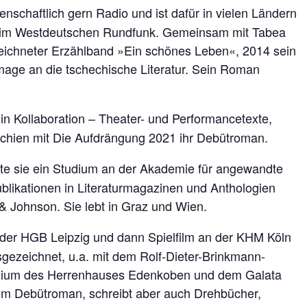
enschaftlich gern Radio und ist dafür in vielen Ländern
und im Westdeutschen Rundfunk. Gemeinsam mit Tabea
zeichneter Erzählband »Ein schönes Leben«, 2014 sein
ge an die tschechische Literatur. Sein Roman
h in Kollaboration – Theater- und Performancetexte,
schien mit Die Aufdrängung 2021 ihr Debütroman.
rte sie ein Studium an der Akademie für angewandte
Publikationen in Literaturmagazinen und Anthologien
 Johnson. Sie lebt in Graz und Wien.
 der HGB Leipzig und dann Spielfilm an der KHM Köln
sgezeichnet, u.a. mit dem Rolf-Dieter-Brinkmann-
endium des Herrenhauses Edenkoben und dem Galata
hrem Debütroman, schreibt aber auch Drehbücher,