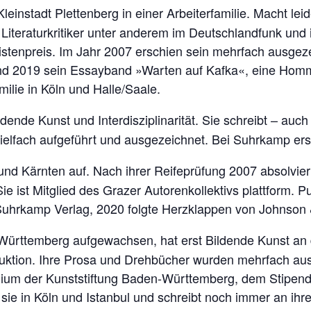
einstadt Plettenberg in einer Arbeiterfamilie. Macht leid
nd Literaturkritiker unter anderem im Deutschlandfunk 
stenpreis. Im Jahr 2007 erschien sein mehrfach ausge
 2019 sein Essayband »Warten auf Kafka«, eine Homma
milie in Köln und Halle/Saale.
ildende Kunst und Interdisziplinarität. Sie schreibt – auc
ielfach aufgeführt und ausgezeichnet. Bei Suhrkamp er
und Kärnten auf. Nach ihrer Reifeprüfung 2007 absolvie
Sie ist Mitglied des Grazer Autorenkollektivs plattform. 
uhrkamp Verlag, 2020 folgte Herzklappen von Johnson &
-Württemberg aufgewachsen, hat erst Bildende Kunst an
roduktion. Ihre Prosa und Drehbücher wurden mehrfach au
endium der Kunststiftung Baden-Württemberg, dem Stip
 sie in Köln und Istanbul und schreibt noch immer an i