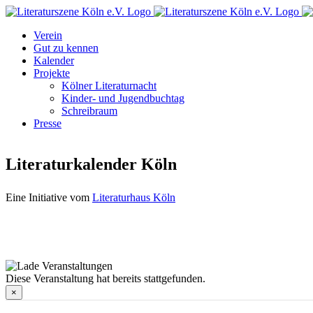
Zum
Facebook
Instagram
E-
Inhalt
Mail
Verein
springen
Gut zu kennen
Kalender
Projekte
Kölner Literaturnacht
Kinder- und Jugendbuchtag
Schreibraum
Presse
Literaturkalender Köln
Eine Initiative vom
Literaturhaus Köln
Diese Veranstaltung hat bereits stattgefunden.
×