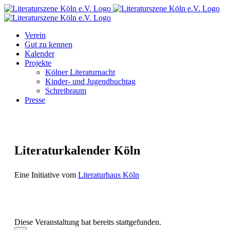
Zum
Facebook
Instagram
E-
Inhalt
Mail
springen
Verein
Gut zu kennen
Kalender
Projekte
Kölner Literaturnacht
Kinder- und Jugendbuchtag
Schreibraum
Presse
Literaturkalender Köln
Eine Initiative vom
Literaturhaus Köln
Diese Veranstaltung hat bereits stattgefunden.