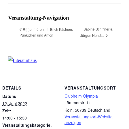
Facebook
X
WhatsApp
Pinterest
E-
Mail
Veranstaltung-Navigation
Sabine Schiffner &
R(h)einhören mit Erich Kästners
Pünktchen und Anton
Jürgen Nendza
DETAILS
VERANSTALTUNGSORT
Clubheim Olympia
Datum:
Lämmerstr. 11
12. Juni 2022
Köln
,
50739
Deutschland
Zeit:
Veranstaltungsort-Website
14:00 - 15:30
anzeigen
Veranstaltungskategorie: