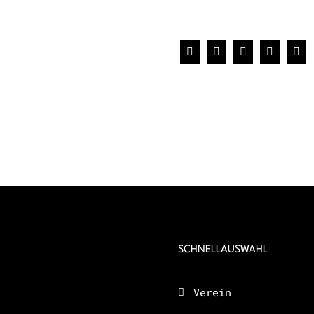
Facebook
X
WhatsApp
Pinterest
E-
Mai
SCHNELLAUSWAHL
Verein