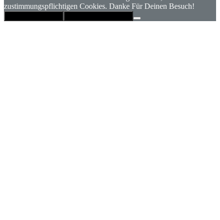
zustimmungspflichtigen Cookies. Danke Für Deinen Besuch!
Hinweis schließen
Datenschutzerklärung
Nach
oben