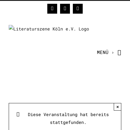
Zum
Facebook
Instagram
E-
Inhalt
Mail
springen
×
Diese Veranstaltung hat bereits
stattgefunden.