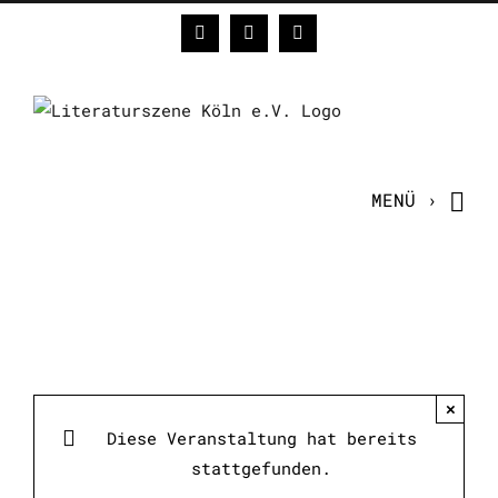
Zum
Facebook
Instagram
E-
Inhalt
Mail
springen
×
Diese Veranstaltung hat bereits
stattgefunden.