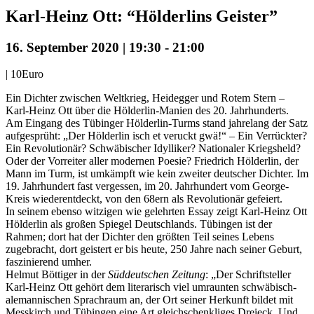
Karl-Heinz Ott: “Hölderlins Geister”
16. September 2020 | 19:30
-
21:00
|
10Euro
Ein Dichter zwischen Weltkrieg, Heidegger und Rotem Stern –
Karl-Heinz Ott über die Hölderlin-Manien des 20. Jahrhunderts.
Am Eingang des Tübinger Hölderlin-Turms stand jahrelang der Satz
aufgesprüht: „Der Hölderlin isch et veruckt gwä!“ – Ein Verrückter?
Ein Revolutionär? Schwäbischer Idylliker? Nationaler Kriegsheld?
Oder der Vorreiter aller modernen Poesie? Friedrich Hölderlin, der
Mann im Turm, ist umkämpft wie kein zweiter deutscher Dichter. Im
19. Jahrhundert fast vergessen, im 20. Jahrhundert vom George-
Kreis wiederentdeckt, von den 68ern als Revolutionär gefeiert.
In seinem ebenso witzigen wie gelehrten Essay zeigt Karl-Heinz Ott
Hölderlin als großen Spiegel Deutschlands. Tübingen ist der
Rahmen; dort hat der Dichter den größten Teil seines Lebens
zugebracht, dort geistert er bis heute, 250 Jahre nach seiner Geburt,
faszinierend umher.
Helmut Böttiger in der
Süddeutschen Zeitung
: „Der Schriftsteller
Karl-Heinz Ott gehört dem literarisch viel umraunten schwäbisch-
alemannischen Sprachraum an, der Ort seiner Herkunft bildet mit
Messkirch und Tübingen eine Art gleichschenkliges Dreieck. Und