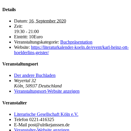
Details
Datum:
16. September 2020
Zeit:
19:30 - 21:00
Eintritt:
10Euro
Veranstaltungskategorie:
Buchpräsentation
Website:
https://literaturkalender-koeln.de/event/karl-heinz-ott-
hoelderlins-geister/
Veranstaltungsort
Der andere Buchladen
Weyertal 32
Köln
,
50937
Deutschland
Veranstaltungsort-Website anzeigen
Veranstalter
Literarische Gesellschaft Köln e.V.
Telefon
0221-416325
E-Mail
post@ulrikejanssen.de
Veranstalter-Website anzeigen