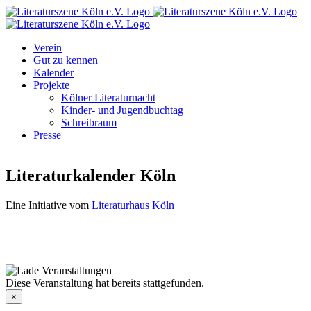
Zum
Facebook
Instagram
E-
Inhalt
Mail
springen
Verein
Gut zu kennen
Kalender
Projekte
Kölner Literaturnacht
Kinder- und Jugendbuchtag
Schreibraum
Presse
Literaturkalender Köln
Eine Initiative vom
Literaturhaus Köln
Diese Veranstaltung hat bereits stattgefunden.
×