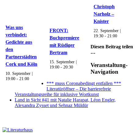
Christoph
Narholz –
Knister
Was uns
FRONT:
22. September |
verbindet:
19:30
-
21:00
Buchpremiere
Gedichte aus
mit Rüdiger
Diesen Beitrag teilen
den
…
Bertram
Partnerstädten
15. September |
Facebook
X
WhatsApp
Pinterest
E-
Cork und Köln
Veranstaltung-
19:00
-
20:30
Mail
Navigation
10. September |
19:00
-
21:00
*** muss Coronabedingt entfallen ***
Literatüröffner – Die barrierefreie
Veranstaltungsreihe für inklusive Wortkunst
Land in Sicht #41 mit Natalie Harapat, Léon Engler,
Alexandra Zysset und Sehnaz Müldür