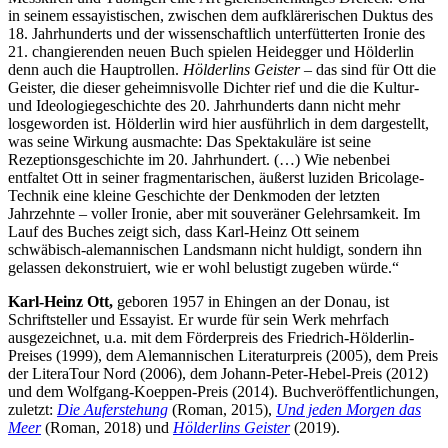
in seinem essayistischen, zwischen dem aufklärerischen Duktus des
18. Jahrhunderts und der wissenschaftlich unterfütterten Ironie des
21. changierenden neuen Buch spielen Heidegger und Hölderlin
denn auch die Hauptrollen.
Hölderlins Geister
– das sind für Ott die
Geister, die dieser geheimnisvolle Dichter rief und die die Kultur-
und Ideologiegeschichte des 20. Jahrhunderts dann nicht mehr
losgeworden ist. Hölderlin wird hier ausführlich in dem dargestellt,
was seine Wirkung ausmachte: Das Spektakuläre ist seine
Rezeptionsgeschichte im 20. Jahrhundert. (…) Wie nebenbei
entfaltet Ott in seiner fragmentarischen, äußerst luziden Bricolage-
Technik eine kleine Geschichte der Denkmoden der letzten
Jahrzehnte – voller Ironie, aber mit souveräner Gelehrsamkeit. Im
Lauf des Buches zeigt sich, dass Karl-Heinz Ott seinem
schwäbisch-alemannischen Landsmann nicht huldigt, sondern ihn
gelassen dekonstruiert, wie er wohl belustigt zugeben würde.“
Karl-Heinz Ott,
geboren 1957 in Ehingen an der Donau, ist
Schriftsteller und Essayist. Er wurde für sein Werk mehrfach
ausgezeichnet, u.a. mit dem Förderpreis des Friedrich-Hölderlin-
Preises (1999), dem Alemannischen Literaturpreis (2005), dem Preis
der LiteraTour Nord (2006), dem Johann-Peter-Hebel-Preis (2012)
und dem Wolfgang-Koeppen-Preis (2014). Buchveröffentlichungen,
zuletzt:
Die Auferstehung
(Roman, 2015),
Und jeden Morgen das
Meer
(Roman, 2018) und
Hölderlins Geister
(2019).