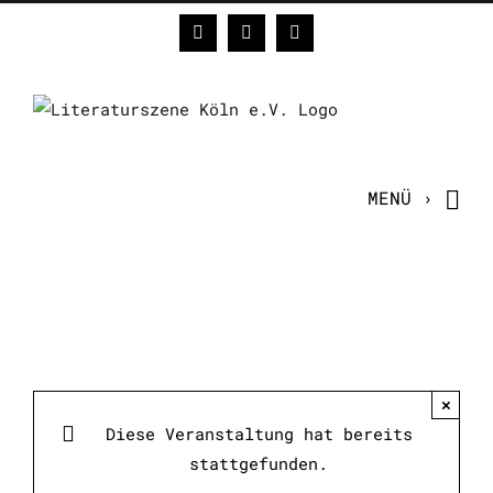
Zum
Facebook
Instagram
E-
Inhalt
Mail
springen
×
Diese Veranstaltung hat bereits
stattgefunden.