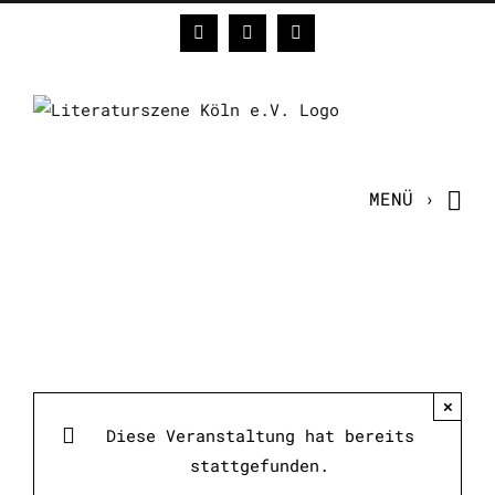
Zum
Facebook
Instagram
E-
Inhalt
Mail
springen
×
Diese Veranstaltung hat bereits
stattgefunden.