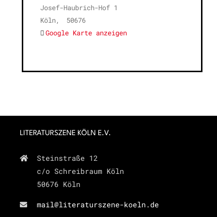
Josef-Haubrich-Hof 1
Köln
,
50676
Google Karte anzeigen
LITERATURSZENE KÖLN E.V.
Steinstraße 12
c/o Schreibraum Köln
50676 Köln
mail@literaturszene-koeln.de