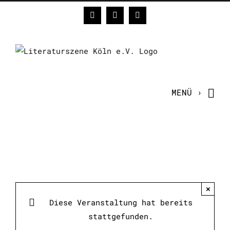
Zum
Facebook
Instagram
E-
Inhalt
Mail
springen
×
Diese Veranstaltung hat bereits
stattgefunden.