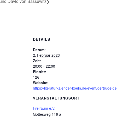
und David von Bassewitz
DETAILS
Datum:
2. Februar 2023
Zeit:
20:00 - 22:00
Eintritt:
12€
Website:
https://literaturkalender-koeln.de/event/gertrude
VERANSTALTUNGSORT
Freiraum e.V.
Gottesweg 116 a