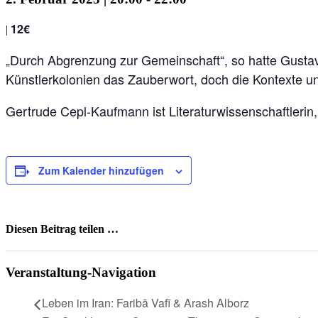
12€
|
„Durch Abgrenzung zur Gemeinschaft“, so hatte Gustav L
Künstlerkolonien das Zauberwort, doch die Kontexte und
Gertrude Cepl-Kaufmann ist Literaturwissenschaftleri
Zum Kalender hinzufügen
Diesen Beitrag teilen …
Facebook
X
WhatsApp
Pinterest
E-
Mail
Veranstaltung-Navigation
Leben im Iran: Faribā Vafī & Arash Alborz