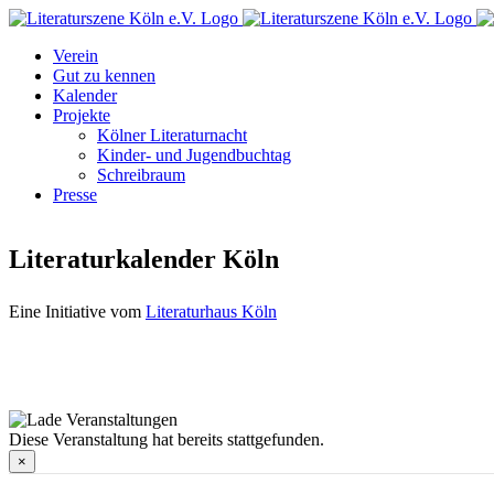
Zum
Facebook
Instagram
E-
Inhalt
Mail
Verein
springen
Gut zu kennen
Kalender
Projekte
Kölner Literaturnacht
Kinder- und Jugendbuchtag
Schreibraum
Presse
Literaturkalender Köln
Eine Initiative vom
Literaturhaus Köln
Diese Veranstaltung hat bereits stattgefunden.
×