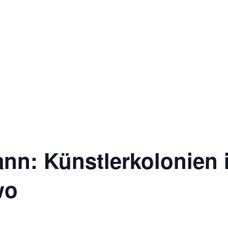
nn: Künstlerkolonien 
wo