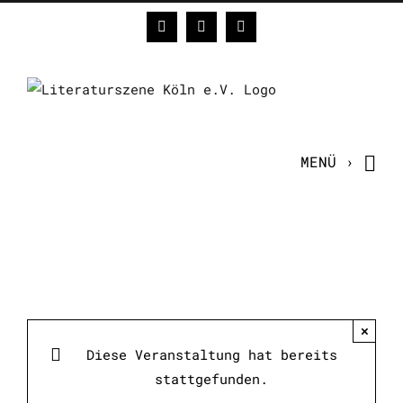
Zum
Facebook
Instagram
E-
Inhalt
Mail
springen
×
Diese Veranstaltung hat bereits
stattgefunden.