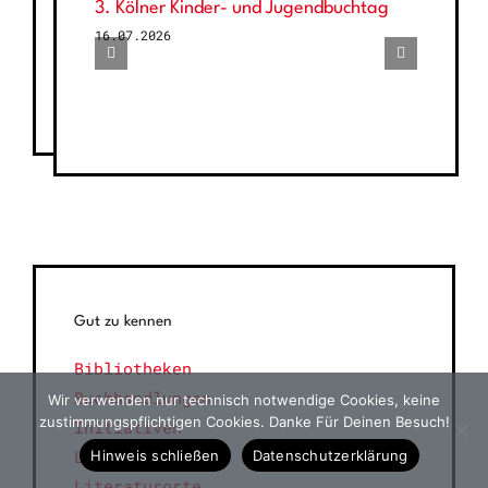
3. Kölner Kinder- und Jugendbuchtag
16.07.2026
Gut zu kennen
Bibliotheken
Buchhandlungen
Wir verwenden nur technisch notwendige Cookies, keine
zustimmungspflichtigen Cookies. Danke Für Deinen Besuch!
Initiativen
Lernen
Hinweis schließen
Datenschutzerklärung
Literaturorte