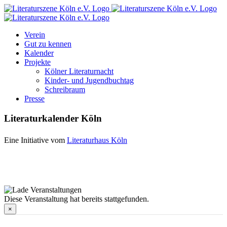
Zum
Facebook
Instagram
E-
Inhalt
Mail
springen
Verein
Gut zu kennen
Kalender
Projekte
Kölner Literaturnacht
Kinder- und Jugendbuchtag
Schreibraum
Presse
Literaturkalender Köln
Eine Initiative vom
Literaturhaus Köln
Diese Veranstaltung hat bereits stattgefunden.
×