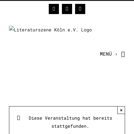
Zum
Facebook
Instagram
E-
Inhalt
Mail
springen
×
Diese Veranstaltung hat bereits
stattgefunden.