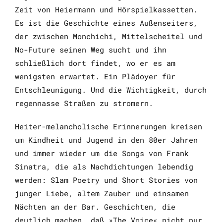
Zeit von Heiermann und Hörspielkassetten.
Es ist die
Geschichte eines Außenseiters,
der zwischen Monchichi, Mittelscheitel
und
No-Future seinen Weg sucht und ihn
schließlich dort findet, wo er es
am
wenigsten erwartet. Ein Plädoyer für
Entschleunigung. Und die Wich
tigkeit, durch
regennasse Straßen zu stromern.
Heiter-melancholische Erinnerungen kreisen
um Kindheit und Jugend
in den 80er Jahren
und immer wieder um die Songs von Frank
Sinatra,
die als Nachdichtungen lebendig
werden: Slam Poetry und Short Stories
von
junger Liebe, altem Zauber und einsamen
Nächten an der Bar. Ge
schichten, die
deutlich machen, daß »The Voice« nicht nur