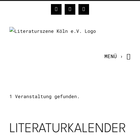
Zum
Facebook
Instagram
E-
Inhalt
Mail
springen
1 Veranstaltung gefunden.
LITERATURKALENDER