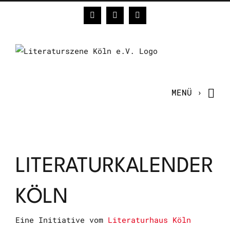
Zum
Facebook
Instagram
E-
Inhalt
Mail
springen
LITERATURKALENDER
KÖLN
Eine Initiative vom
Literaturhaus Köln