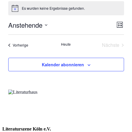
Es wurden keine Ergebnisse gefunden.
Hinweis
Anstehende
Ansic
Veran
Liste
Ansic
Navig
Datum
Navig
wählen.
Heute
Nächste
Veranstaltungen
Vorherige
Veranstal
Kalender abonnieren
Literaturszene Köln e.V.