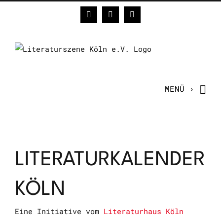
Zum
Facebook
Instagram
E-
Inhalt
Mail
springen
LITERATURKALENDER
KÖLN
Eine Initiative vom
Literaturhaus Köln