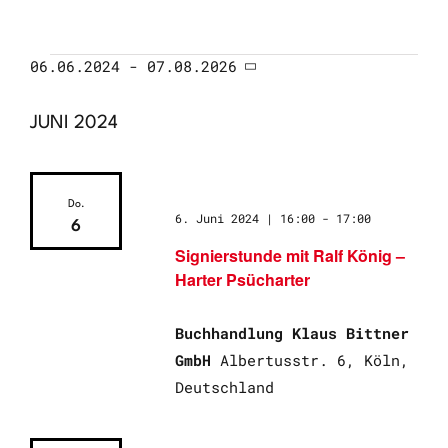
06.06.2024
 - 
07.08.2026
Ansichten-
VERANSTALTUNG
VERANSTALTUNGEN
Datum
wählen.
Navigation
JUNI 2024
ANSICHTEN-
NAVIGATION
Do.
6. Juni 2024 | 16:00
-
17:00
6
Signierstunde mit Ralf König –
Harter Psücharter
Buchhandlung Klaus Bittner
GmbH
Albertusstr. 6, Köln,
Deutschland