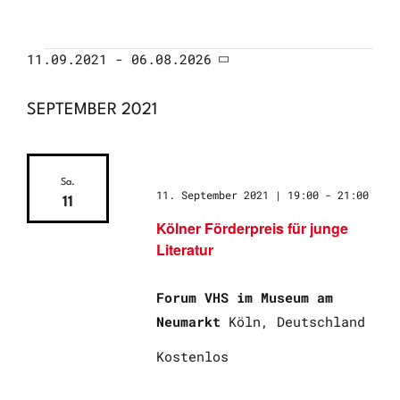
11.09.2021
 - 
06.08.2026
Ansichten-
VERANSTALTUNG
VERANSTALTUNGEN
Datum
wählen.
Navigation
SEPTEMBER 2021
ANSICHTEN-
NAVIGATION
Sa.
11. September 2021 | 19:00
-
21:00
11
Kölner Förderpreis für junge
Literatur
Forum VHS im Museum am
Neumarkt
Köln, Deutschland
Kostenlos