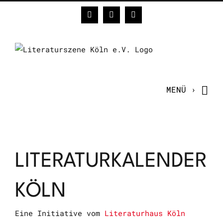
Zum
Facebook
Instagram
E-
Inhalt
Mail
springen
LITERATURKALENDER
KÖLN
Eine Initiative vom
Literaturhaus Köln