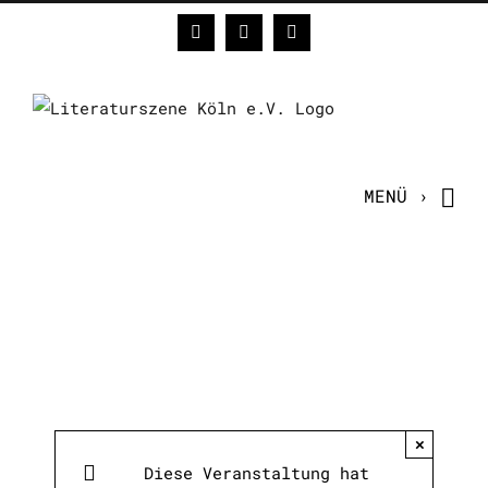
Zum
Facebook
Instagram
E-
Inhalt
Mail
springen
×
Diese Veranstaltung hat